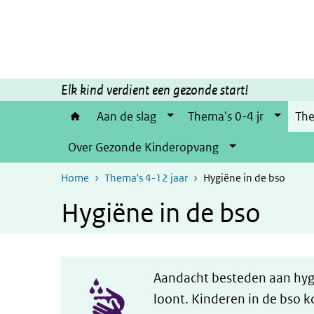
Overslaan en naar de inhoud gaan
Direct naar de hoofdnavigatie
Elk kind verdient een gezonde start!
Aan de slag
Thema's 0-4 jr
The
Over Gezonde Kinderopvang
Home
Thema's 4-12 jaar
Hygiëne in de bso
Hygiëne in de bso
Aandacht besteden aan hyg
loont. Kinderen in de bso k