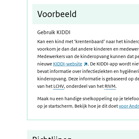
Voorbeeld
Gebruik KIDDI
Kan een kind met ‘krentenbaard’ naar het kinderd
voorkom je dan dat andere kinderen en medewer
Medewerkers van de kinderopvang kunnen dat pe
(externe link)
nieuwe
KIDDI-website
. De KIDDI-app wordt ni
bevat informatie over infectieziekten en hygiëner
kinderopvang. Deze informatie is gebaseerd op de
van het
LCHV
, onderdeel van het
RIVM
.
Maak nu een handige snelkoppeling op je telefoon o
op je startscherm. Bekijk hoe je dit doet
voor And