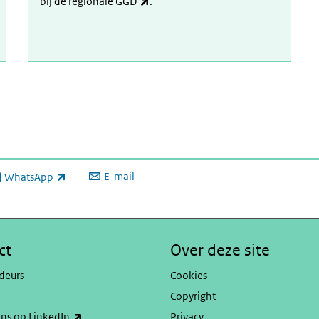
(externe link)
bij de regionale
GGD
.
E-mail
WhatsApp
xterne link)
ct
Over deze site
deurs
Cookies
Copyright
(externe link)
ons op LinkedIn
Privacy