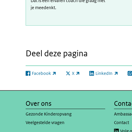
Dat is een ervaren coach die graag met
je meedenkt.
Deel deze pagina
Facebook
X
LinkedIn
(externe link)
(externe link)
(externe link)
(e
Over ons
Conta
Gezonde Kinderopvang
Ambassa
Veelgestelde vragen
Contact
Volg 