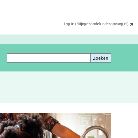
(e
Log in (Mijngezondekinderopvang.nl)
Zoeken
Zoeken