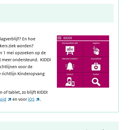
agverblijf? En hoe
kers ziek worden?
r 1 mei opzoeken op de
et meer ondersteund. KIDDI
ichtlijnen voor de
 richtlijn Kinderopvang
f tablet, zo blijft KIDDI
(externe link)
(externe link)
roid
en voor
iOS
.