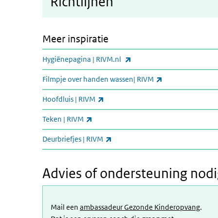
Richtlijnen
Meer inspiratie
(externe link)
Hygiënepagina | RIVM.nl
(externe link)
Filmpje over handen wassen| RIVM
(externe link)
Hoofdluis | RIVM
(externe link)
Teken | RIVM
(externe link)
Deurbriefjes | RIVM
Advies of ondersteuning nod
Mail een
ambassadeur Gezonde Kinderopvang
.