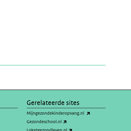
Gerelateerde sites
(externe link)
Mijngezondekinderopvang.nl
(externe link)
Gezondeschool.nl
(externe link)
Loketgezondleven.nl