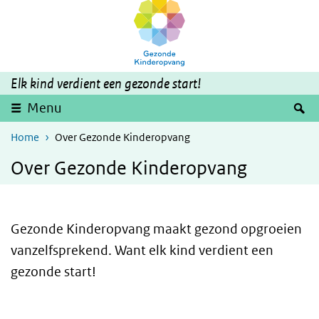
Overslaan en naar de inhoud gaan
Direct naar de hoofdnavigatie
Elk kind verdient een gezonde start!
Z
Menu
Home
Over Gezonde Kinderopvang
Over Gezonde Kinderopvang
Gezonde Kinderopvang maakt gezond opgroeien
vanzelfsprekend. Want elk kind verdient een
gezonde start!