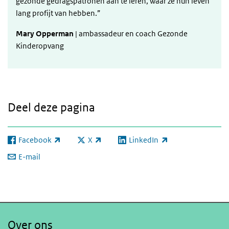
gezonde gedragspatronen aan te leren, waar ze hun leven
lang profijt van hebben.”
Mary Opperman
| ambassadeur en coach Gezonde
Kinderopvang
Deel deze pagina
Facebook
X
LinkedIn
(externe link)
(externe link)
(externe link)
E-mail
Over ons