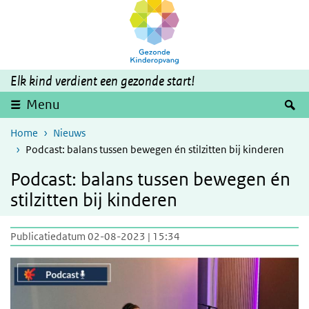
Overslaan en naar de inhoud gaan
Direct naar de hoofdnavigatie
Elk kind verdient een gezonde start!
Z
Menu
Home
Nieuws
Podcast: balans tussen bewegen én stilzitten bij kinderen
Podcast: balans tussen bewegen én
stilzitten bij kinderen
Publicatiedatum 02-08-2023 | 15:34