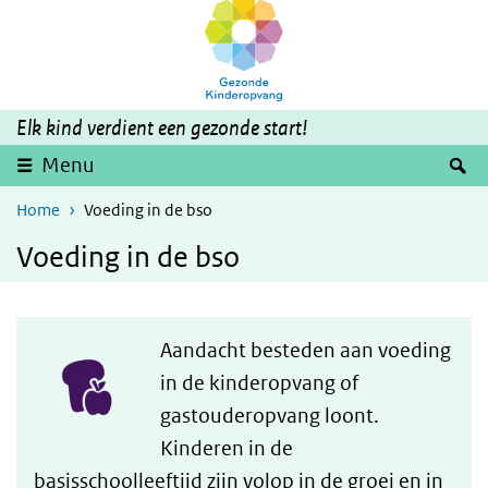
Skip to main content
Skip to main navigation
Elk kind verdient een gezonde start!
S
Menu
Home
Voeding in de bso
Voeding in de bso
Aandacht besteden aan voeding
in de kinderopvang of
gastouderopvang loont.
Kinderen in de
basisschoolleeftijd zijn volop in de groei en in