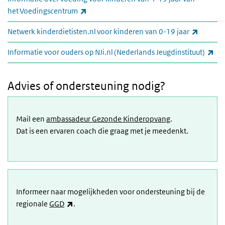
(link is external)
het Voedingscentrum
(link is 
Netwerk kinderdietisten.nl voor kinderen van 0-19 jaar
(li
Informatie voor ouders op NJi.nl (Nederlands Jeugdinstituut)
Advies of ondersteuning nodig?
Mail een
ambassadeur Gezonde Kinderopvang
.
Dat is een ervaren coach die graag met je meedenkt.
Informeer naar mogelijkheden voor ondersteuning bij de
(link is external)
regionale
GGD
.