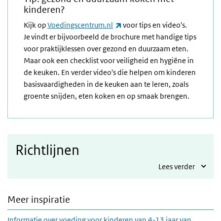
kinderen?
(link is external)
Kijk op
Voedingscentrum.nl
voor tips en video's.
Je vindt er bijvoorbeeld de brochure met handige tips
voor praktijklessen over gezond en duurzaam eten.
Maar ook een checklist voor veiligheid en hygiëne in
de keuken. En verder video's die helpen om kinderen
basisvaardigheden in de keuken aan te leren, zoals
groente snijden, eten koken en op smaak brengen.
Richtlijnen
Lees verder
Meer inspiratie
Informatie over voeding voor kinderen van 4-13 jaar van