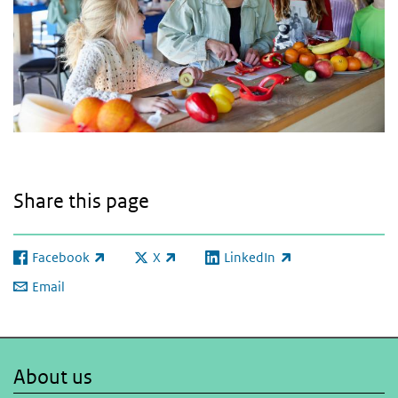
Share this page
Facebook
X
LinkedIn
(link is external)
(link is external)
(link is external)
Email
About us