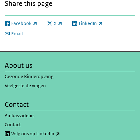
Share this page
Facebook
X
LinkedIn
(link is external)
(link is external)
(link is external)
Email
About us
Gezonde Kinderopvang
Veelgestelde vragen
Contact
Ambassadeurs
Contact
(link is external)
Volg ons op LinkedIn