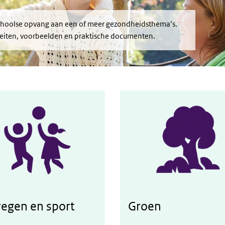
schoolse opvang aan een of meer gezondheidsthema’s.
viteiten, voorbeelden en praktische documenten.
egen en sport
Groen
 aan bewegen en sport
Werken aan een groene bso