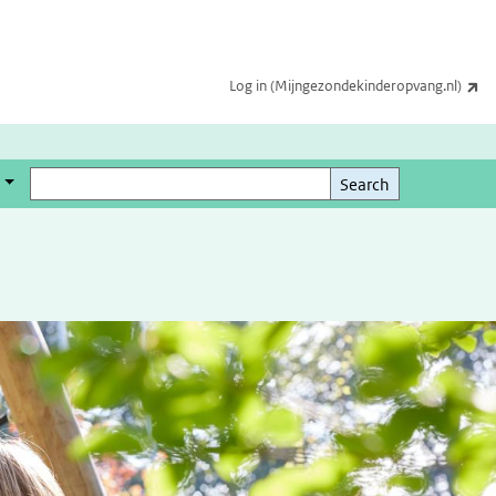
(li
Log in (Mijngezondekinderopvang.nl)
Search
Search