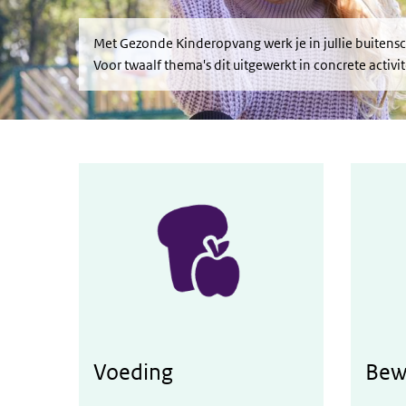
Met Gezonde Kinderopvang werk je in jullie buiten
Voor twaalf thema's dit uitgewerkt in concrete acti
Voeding
Bew
Werken aan gezonde voeding
Werken