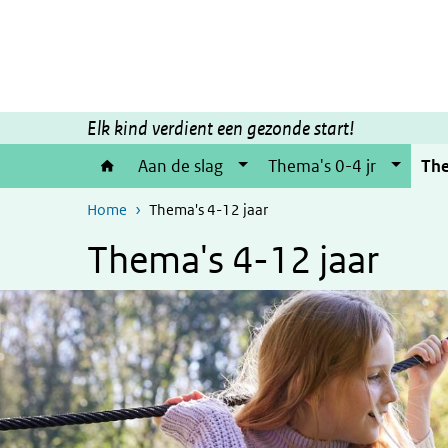
Skip to main content
Skip to main navigation
Elk kind verdient een gezonde start!
Aan de slag
Thema's 0-4 jr
The
Home
Thema's 4-12 jaar
Thema's 4-12 jaar