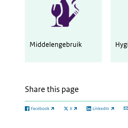
Middelengebruik
Hyg
Werken aan de preventie van middelengebruik
Werken
Share this page
Facebook
X
LinkedIn
(link is external)
(link is external)
(link is external)