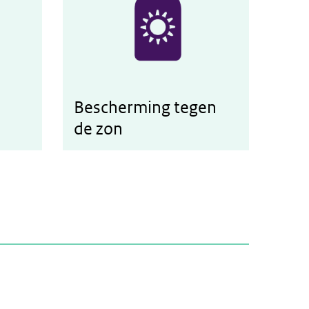
Bescherming tegen
d
Werken aan bescherming tegen de zon
de zon