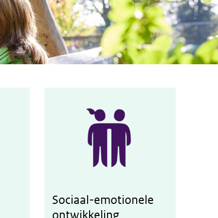
Sociaal-emotionele
Werken aan sociaal-emotionele ontwikkeling
ontwikkeling