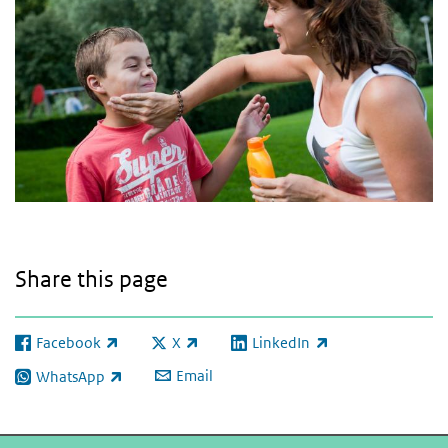
Share this page
Facebook
X
LinkedIn
(link is external)
(link is external)
(link is external)
Email
WhatsApp
(link is external)