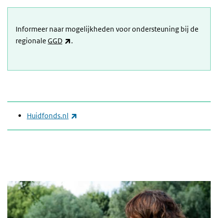
Informeer naar mogelijkheden voor ondersteuning bij de
(link is external)
regionale
GGD
.
(link is external)
Huidfonds.nl