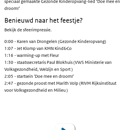
speciaal gemaakte Gezonde Kinderopvang-lied ‘Doe mee en
droom!’
Benieuwd naar het feestje?
Bekijk de sfeerimpressie.
0:00 - Karen van Drongelen (Gezonde Kinderopvang)
1:07 - Jet Klomp van KMN Kind&Co
1:16 - warming-up met Fleur
1:30 - staatssecretaris Paul Blokhuis (
VWS
Ministerie van
Volksgezondheid, Welzijn en Sport )
2:05 - startsein 'Doe mee en droom!'
2:47 - gezonde proost met Marith Volp (
RIVM
Rijksinstituut
voor Volksgezondheid en Milieu )
Terugblik Gezonde Kinderopvang-feestje
Video
Player