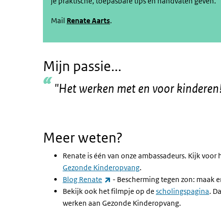
je praktische, toepasbare tips en handvaten geven.
Mail
Renate Aarts
.
Mijn passie...
"Het werken met en voor kinderen
Meer weten?
Renate is één van onze ambassadeurs. Kijk voor 
Gezonde Kinderopvang
.
(externe link)
Blog Renate
- Bescherming tegen zon: maak er
Bekijk ook het filmpje op de
scholingspagina
. D
werken aan Gezonde Kinderopvang.