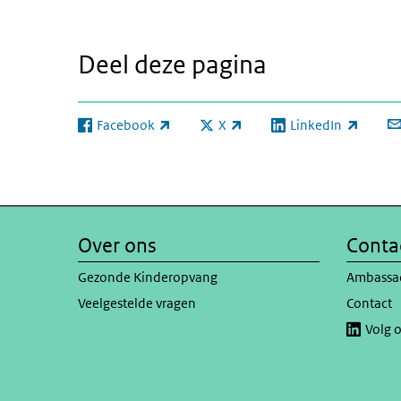
Deel deze pagina
Facebook
X
LinkedIn
(externe link)
(externe link)
(externe link)
Over ons
Conta
Gezonde Kinderopvang
Ambassa
Veelgestelde vragen
Contact
Volg 