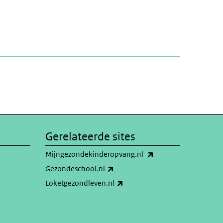
Gerelateerde sites
(externe link)
Mijngezondekinderopvang.nl
(externe link)
Gezondeschool.nl
(externe link)
Loketgezondleven.nl