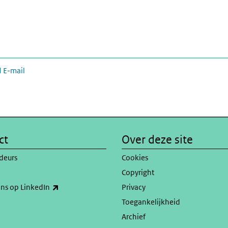
E-mail
ct
Over deze site
deurs
Cookies
Copyright
(externe link)
ons op LinkedIn
Privacy
Toegankelijkheid
Archief