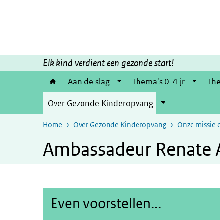
Overslaan en naar de inhoud gaan
Direct naar de hoofdnavigatie
Elk kind verdient een gezonde start!
Aan de slag
Thema's 0-4 jr
The
Over Gezonde Kinderopvang
Home
Over Gezonde Kinderopvang
Onze missie 
Ambassadeur Renate 
Even voorstellen...