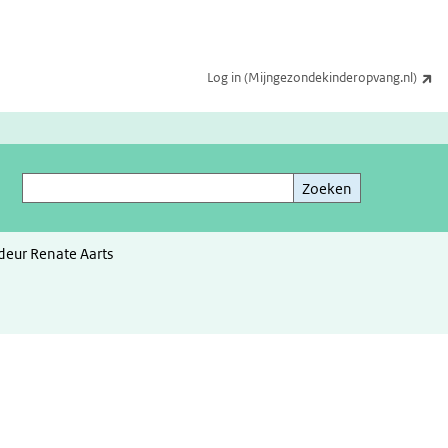
(e
Log in (Mijngezondekinderopvang.nl)
Zoeken
Zoeken
eur Renate Aarts