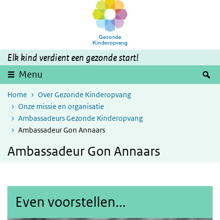
Overslaan en naar de inhoud gaan
Direct naar de hoofdnavigatie
Elk kind verdient een gezonde start!
Z
Menu
Home
Over Gezonde Kinderopvang
Onze missie en organisatie
Ambassadeurs Gezonde Kinderopvang
Ambassadeur Gon Annaars
Ambassadeur Gon Annaars
Even voorstellen...