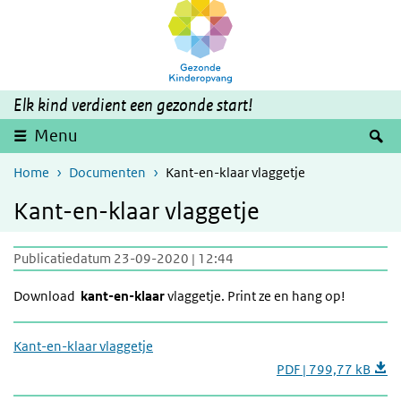
Overslaan en naar de inhoud gaan
Direct naar de hoofdnavigatie
Elk kind verdient een gezonde start!
Z
Menu
Home
Documenten
Kant-en-klaar vlaggetje
Kant-en-klaar vlaggetje
Publicatiedatum 23-09-2020 | 12:44
Download
kant-en-klaar
vlaggetje. Print ze en hang op!
Kant-en-klaar vlaggetje
PDF | 799,77 kB