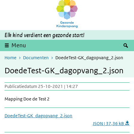
Overslaan en naar de inhoud gaan
Direct naar de hoofdnavigatie
Elk kind verdient een gezonde start!
Z
Menu
Home
Documenten
DoedeTest-GK_dagopvang_2.json
DoedeTest-GK_dagopvang_2.json
Publicatiedatum 25-10-2021 | 14:27
Mapping Doe de Test 2
DoedeTest-GK_dagopvang_2.json
JSON | 37,36 kB