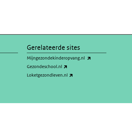
Gerelateerde sites
(externe link)
Mijngezondekinderopvang.nl
(externe link)
Gezondeschool.nl
(externe link)
Loketgezondleven.nl