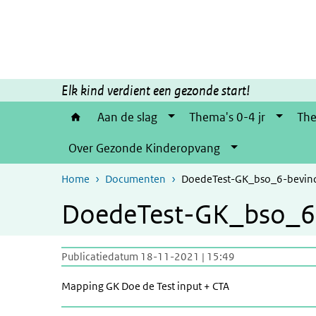
Overslaan en naar de inhoud gaan
Direct naar de hoofdnavigatie
Elk kind verdient een gezonde start!
Aan de slag
Thema's 0-4 jr
The
Over Gezonde Kinderopvang
Home
Documenten
DoedeTest-GK_bso_6-bevind
DoedeTest-GK_bso_6-
Publicatiedatum 18-11-2021 | 15:49
Mapping GK Doe de Test input + CTA