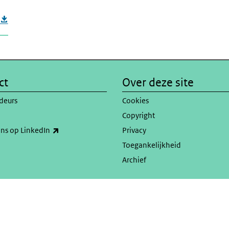
ct
Over deze site
deurs
Cookies
Copyright
(externe link)
ons op LinkedIn
Privacy
Toegankelijkheid
Archief