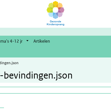
ma's 4-12 jr
Artikelen
ingen.json
bevindingen.json