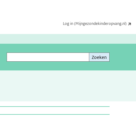
(e
Log in (Mijngezondekinderopvang.nl)
Zoeken
Zoeken