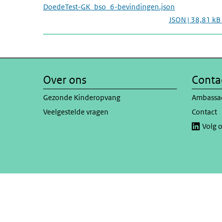
DoedeTest-GK_bso_6-bevindingen.json
JSON | 38,81 kB
Over ons
Conta
Gezonde Kinderopvang
Ambassa
Veelgestelde vragen
Contact
Volg 