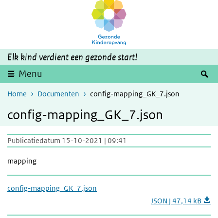
Overslaan en naar de inhoud gaan
Direct naar de hoofdnavigatie
Elk kind verdient een gezonde start!
Z
Menu
Home
Documenten
config-mapping_GK_7.json
config-mapping_GK_7.json
Publicatiedatum 15-10-2021 | 09:41
mapping
config-mapping_GK_7.json
JSON | 47,14 kB