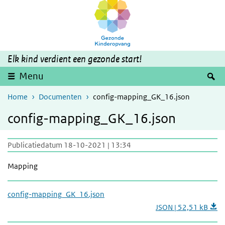
Overslaan en naar de inhoud gaan
Direct naar de hoofdnavigatie
Elk kind verdient een gezonde start!
Z
Menu
Home
Documenten
config-mapping_GK_16.json
config-mapping_GK_16.json
Publicatiedatum 18-10-2021 | 13:34
Mapping
config-mapping_GK_16.json
JSON | 52,51 kB