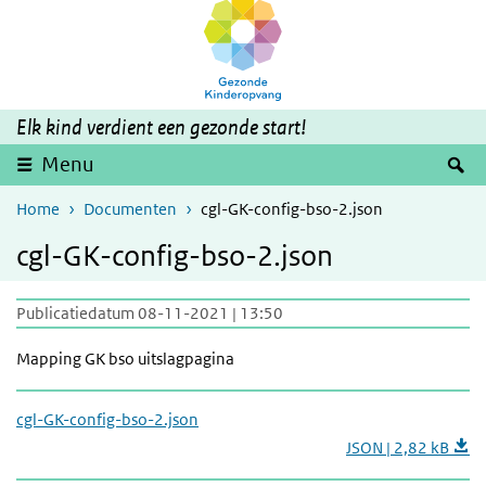
Overslaan en naar de inhoud gaan
Direct naar de hoofdnavigatie
Elk kind verdient een gezonde start!
Z
Menu
Home
Documenten
cgl-GK-config-bso-2.json
cgl-GK-config-bso-2.json
Publicatiedatum 08-11-2021 | 13:50
Mapping GK bso uitslagpagina
cgl-GK-config-bso-2.json
JSON | 2,82 kB