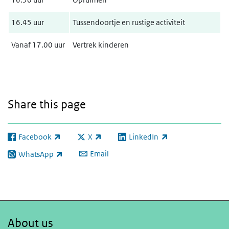
16.45 uur
Tussendoortje en rustige activiteit
Vanaf 17.00 uur
Vertrek kinderen
Share this page
Facebook
X
LinkedIn
(link is external)
(link is external)
(link is external)
Email
WhatsApp
(link is external)
About us