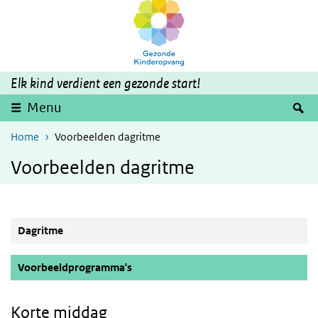
Skip to main content
Skip to main navigation
Elk kind verdient een gezonde start!
S
Menu
Home
Voorbeelden dagritme
Voorbeelden dagritme
Dagritme
(Active button)
Voorbeeldprogramma's
Korte middag