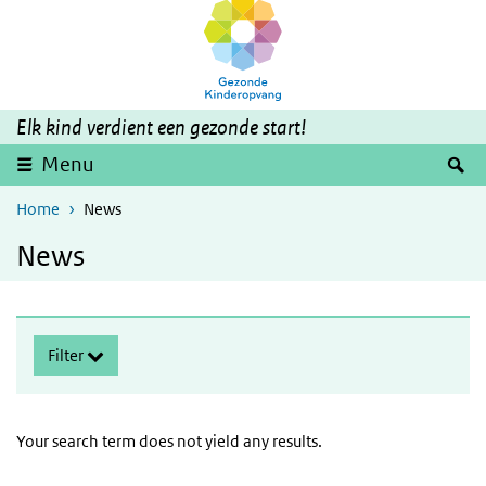
Skip to main content
Skip to main navigation
Elk kind verdient een gezonde start!
expand
S
Menu
Home
News
News
Skip searchoptions
Filter
Your search term does not yield any results.