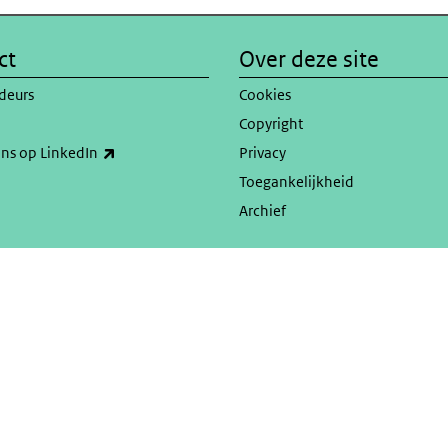
ct
Over deze site
deurs
Cookies
Copyright
(externe link)
ons op LinkedIn
Privacy
Toegankelijkheid
Archief