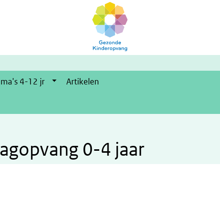
ma's 4-12 jr
Artikelen
dagopvang 0-4 jaar