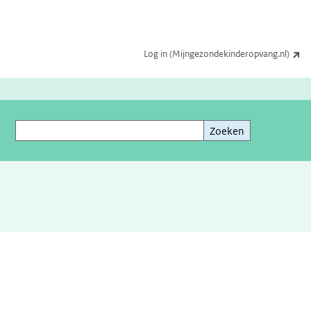
(e
Log in (Mijngezondekinderopvang.nl)
Zoeken
Zoeken