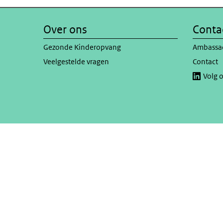
Over ons
Conta
Gezonde Kinderopvang
Ambassa
Veelgestelde vragen
Contact
Volg 