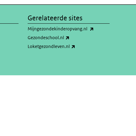
Gerelateerde sites
(externe link)
Mijngezondekinderopvang.nl
(externe link)
Gezondeschool.nl
(externe link)
Loketgezondleven.nl