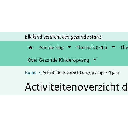
Overslaan en naar de inhoud gaan
Direct naar de hoofdnavigatie
Elk kind verdient een gezonde start!
Aan de slag
Thema's 0-4 jr
The
Over Gezonde Kinderopvang
Home
Activiteitenoverzicht dagopvang 0-4 jaar
Activiteitenoverzicht 