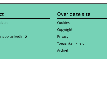
ct
Over deze site
deurs
Cookies
Copyright
(externe link)
ons op LinkedIn
Privacy
Toegankelijkheid
Archief