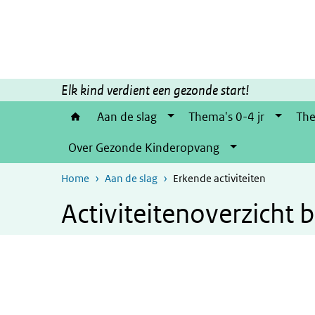
Overslaan en naar de inhoud gaan
Direct naar de hoofdnavigatie
Elk kind verdient een gezonde start!
Aan de slag
Thema's 0-4 jr
The
Over Gezonde Kinderopvang
Home
Aan de slag
Erkende activiteiten
Activiteitenoverzicht 