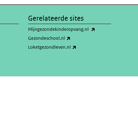
Gerelateerde sites
(externe link)
Mijngezondekinderopvang.nl
(externe link)
Gezondeschool.nl
(externe link)
Loketgezondleven.nl