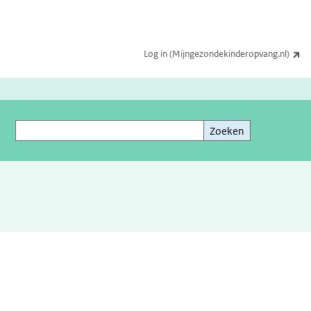
(e
Log in (Mijngezondekinderopvang.nl)
Zoeken
Zoeken