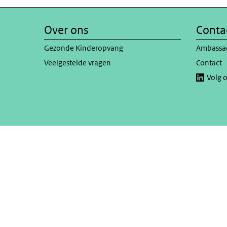
Over ons
Conta
Gezonde Kinderopvang
Ambassa
Veelgestelde vragen
Contact
Volg 